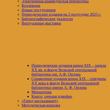
Электронная краеведческая библиотека
Коллекции
Новые поступления
Периодические издания на 2 полугодие 2025 г.
Библиографические указатели
Виртуальные выставки
Периодические издания конца XIХ – начала
XX вв. в фонде Вельской центральной
библиотеки им. А.Ф. Орлова
Справочные издания конца XIX – середины
XX века в фонде Вельской центральной
библиотеки имени А. Ф. Орлова
Миниатюра
Книги, ценные вдвойне
«Город рассказывает»
Методическая копилка