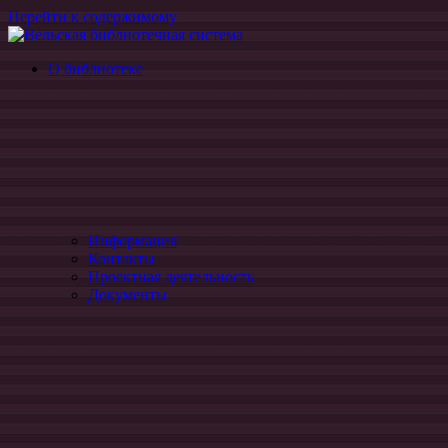
Перейти к содержимому
Вельская
официальный
О библиотеке
библиотечная
сайт
система
Информация
Контакты
Проектная деятельность
Документы