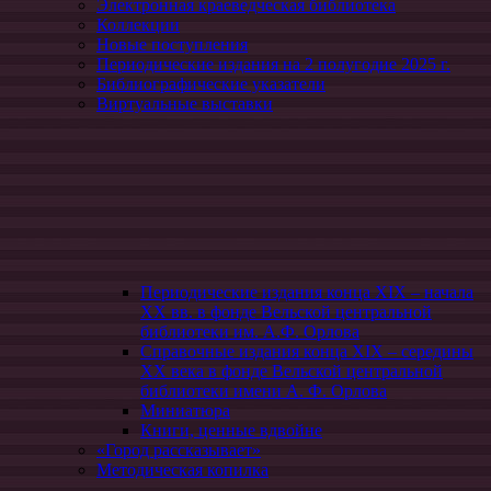
Электронная краеведческая библиотека
Коллекции
Новые поступления
Периодические издания на 2 полугодие 2025 г.
Библиографические указатели
Виртуальные выставки
Периодические издания конца XIХ – начала
XX вв. в фонде Вельской центральной
библиотеки им. А.Ф. Орлова
Справочные издания конца XIX – середины
XX века в фонде Вельской центральной
библиотеки имени А. Ф. Орлова
Миниатюра
Книги, ценные вдвойне
«Город рассказывает»
Методическая копилка