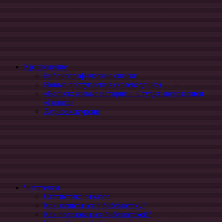
Краеведение
Библиографические списки
Новые поступления (краеведение)
«Вельск: живые истории». Студия звукозаписи
«Голоса»
Аудиоэкскурсии
Читателям
Статистика отказов
Как записаться в библиотеку?
Как пользоваться библиотекой?