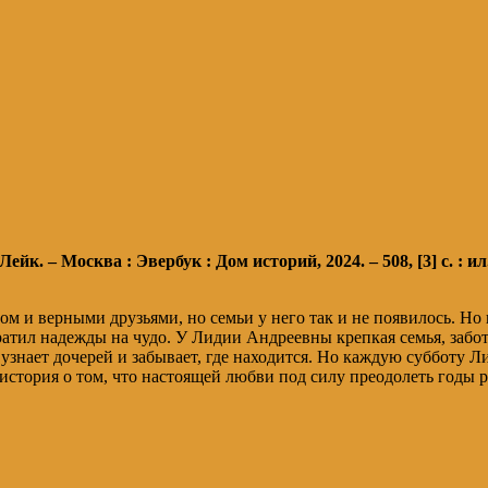
йк. – Москва : Эвербук : Дом историй, 2024. – 508, [3] с. : ил
мом и верными друзьями, но семьи у него так и не появилось. 
 утратил надежды на чудо. У Лидии Андреевны крепкая семья, за
 узнает дочерей и забывает, где находится. Но каждую субботу Л
история о том, что настоящей любви под силу преодолеть годы р