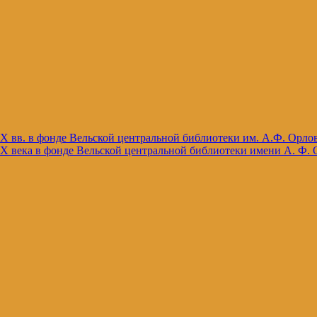
X вв. в фонде Вельской центральной библиотеки им. А.Ф. Орло
X века в фонде Вельской центральной библиотеки имени А. Ф. 