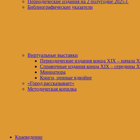
Периодические издания на 2 полугодие 2025 г.
Библиографические указатели
Виртуальные выставки
Периодические издания конца XIХ – начала X
Справочные издания конца XIX – середины X
Миниатюра
Книги, ценные вдвойне
«Город рассказывает»
Методическая копилка
Краеведение