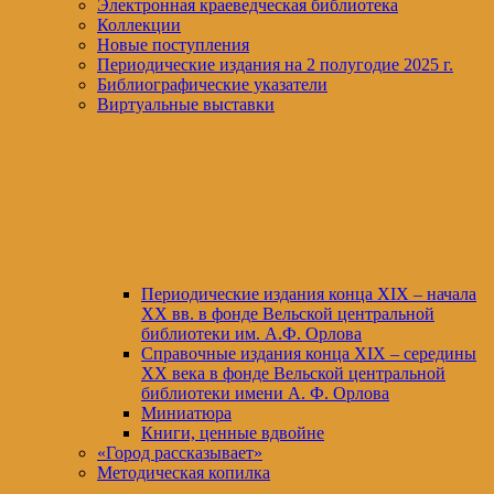
Электронная краеведческая библиотека
Коллекции
Новые поступления
Периодические издания на 2 полугодие 2025 г.
Библиографические указатели
Виртуальные выставки
Периодические издания конца XIХ – начала
XX вв. в фонде Вельской центральной
библиотеки им. А.Ф. Орлова
Справочные издания конца XIX – середины
XX века в фонде Вельской центральной
библиотеки имени А. Ф. Орлова
Миниатюра
Книги, ценные вдвойне
«Город рассказывает»
Методическая копилка