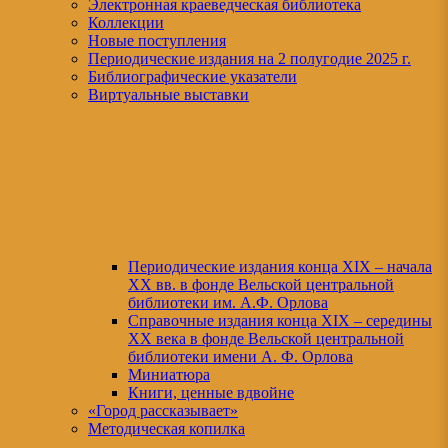
Электронная краеведческая библиотека
Коллекции
Новые поступления
Периодические издания на 2 полугодие 2025 г.
Библиографические указатели
Виртуальные выставки
Периодические издания конца XIХ – начала
XX вв. в фонде Вельской центральной
библиотеки им. А.Ф. Орлова
Справочные издания конца XIX – середины
XX века в фонде Вельской центральной
библиотеки имени А. Ф. Орлова
Миниатюра
Книги, ценные вдвойне
«Город рассказывает»
Методическая копилка