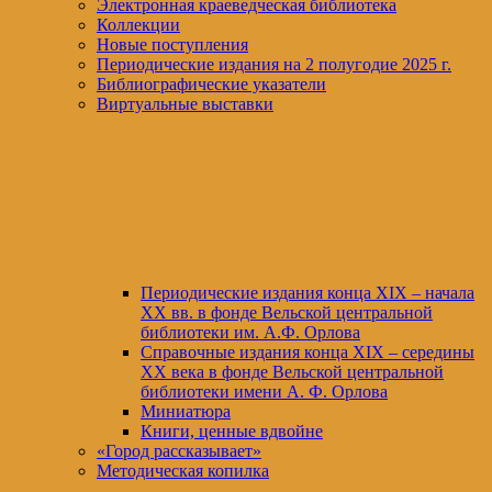
Электронная краеведческая библиотека
Коллекции
Новые поступления
Периодические издания на 2 полугодие 2025 г.
Библиографические указатели
Виртуальные выставки
Периодические издания конца XIХ – начала
XX вв. в фонде Вельской центральной
библиотеки им. А.Ф. Орлова
Справочные издания конца XIX – середины
XX века в фонде Вельской центральной
библиотеки имени А. Ф. Орлова
Миниатюра
Книги, ценные вдвойне
«Город рассказывает»
Методическая копилка