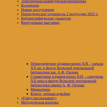
Электронная краеведческая библиотека
Коллекции
Новые поступления
Периодические издания на 2 полугодие 2025 г.
Библиографические указатели
Виртуальные выставки
Периодические издания конца XIХ – начала
XX вв. в фонде Вельской центральной
библиотеки им. А.Ф. Орлова
Справочные издания конца XIX – середины
XX века в фонде Вельской центральной
библиотеки имени А. Ф. Орлова
Миниатюра
Книги, ценные вдвойне
«Город рассказывает»
Методическая копилка