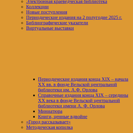
Электронная краеведческая библиотека
Коллекции
Новые поступления
Периодические издания на 2 полугодие 2025 г.
Библиографические указатели
Виртуальные выставки
Периодические издания конца XIХ – начала
XX вв. в фонде Вельской центральной
библиотеки им. А.Ф. Орлова
Справочные издания конца XIX – середины
XX века в фонде Вельской центральной
библиотеки имени А. Ф. Орлова
Миниатюра
Книги, ценные вдвойне
«Город рассказывает»
Методическая копилка