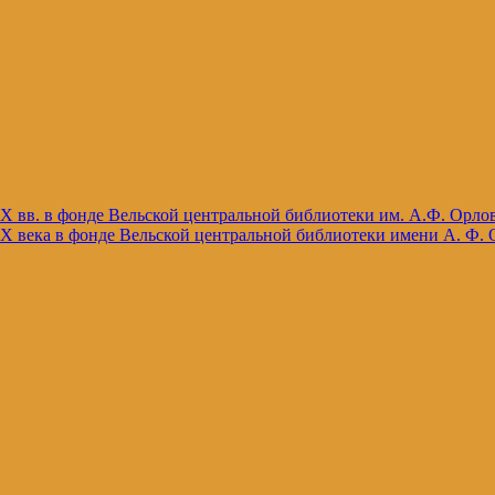
X вв. в фонде Вельской центральной библиотеки им. А.Ф. Орло
X века в фонде Вельской центральной библиотеки имени А. Ф. 