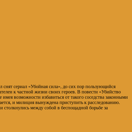
 снят сериал «Убойная сила», до сих пор пользующийся
ателен к частной жизни своих героев. В повести «Убийство
не имея возможности избавиться от такого соседства законными
дается, и милиция вынуждена приступить к расследованию.
ки столкнулись между собой в беспощадной борьбе за