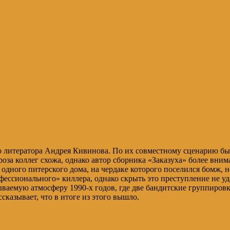
 литератора Андрея Кивинова. По их совместному сценарию был
оза коллег схожа, однако автор сборника «Заказуха» более вним
 одного питерского дома, на чердаке которого поселился бомж, 
ессионального» киллера, однако скрыть это преступление не у
бываемую атмосферу 1990-х годов, где две бандитские группиров
сказывает, что в итоге из этого вышло.