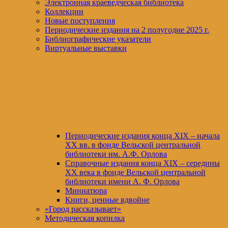
Электронная краеведческая библиотека
Коллекции
Новые поступления
Периодические издания на 2 полугодие 2025 г.
Библиографические указатели
Виртуальные выставки
Периодические издания конца XIХ – начала
XX вв. в фонде Вельской центральной
библиотеки им. А.Ф. Орлова
Справочные издания конца XIX – середины
XX века в фонде Вельской центральной
библиотеки имени А. Ф. Орлова
Миниатюра
Книги, ценные вдвойне
«Город рассказывает»
Методическая копилка