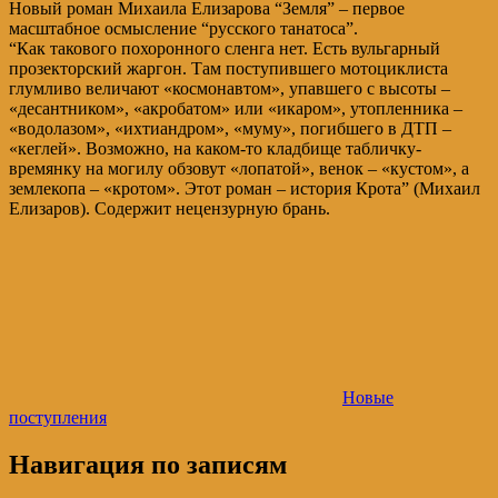
Новый роман Михаила Елизарова “Земля” – первое
масштабное осмысление “русского танатоса”.
“Как такового похоронного сленга нет. Есть вульгарный
прозекторский жаргон. Там поступившего мотоциклиста
глумливо величают «космонавтом», упавшего с высоты –
«десантником», «акробатом» или «икаром», утопленника –
«водолазом», «ихтиандром», «муму», погибшего в ДТП –
«кеглей». Возможно, на каком-то кладбище табличку-
времянку на могилу обзовут «лопатой», венок – «кустом», а
землекопа – «кротом». Этот роман – история Крота” (Михаил
Елизаров). Содержит нецензурную брань.
Новые
поступления
Навигация по записям