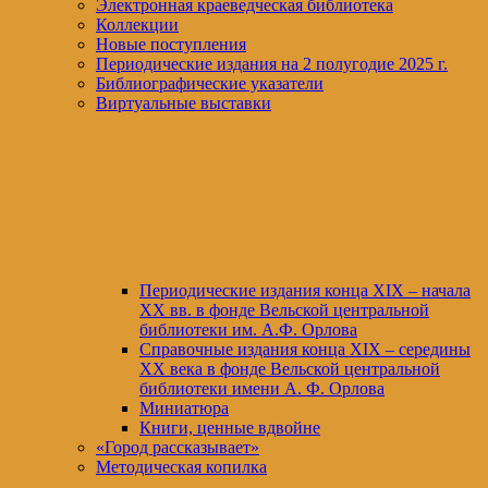
Электронная краеведческая библиотека
Коллекции
Новые поступления
Периодические издания на 2 полугодие 2025 г.
Библиографические указатели
Виртуальные выставки
Периодические издания конца XIХ – начала
XX вв. в фонде Вельской центральной
библиотеки им. А.Ф. Орлова
Справочные издания конца XIX – середины
XX века в фонде Вельской центральной
библиотеки имени А. Ф. Орлова
Миниатюра
Книги, ценные вдвойне
«Город рассказывает»
Методическая копилка