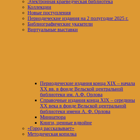
Электронная краеведческая библиотека
Коллекции
Новые поступления
Периодические издания на 2 полугодие 2025 г.
Библиографические указатели
Виртуальные выставки
Периодические издания конца XIХ – начала
XX вв. в фонде Вельской центральной
библиотеки им. А.Ф. Орлова
Справочные издания конца XIX – середины
XX века в фонде Вельской центральной
библиотеки имени А. Ф. Орлова
Миниатюра
Книги, ценные вдвойне
«Город рассказывает»
Методическая копилка